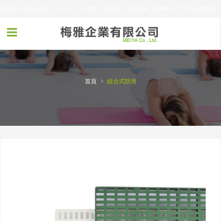
主要商品: 組合式防滑、人工草皮、走道毯、刮泥地墊、吸水地墊、樓梯組件、門墊、橡膠地墊、
浴室防滑墊、廚房抗疲勞橡膠重板、各式3M吸水地墊
›
首頁
組合式防滑