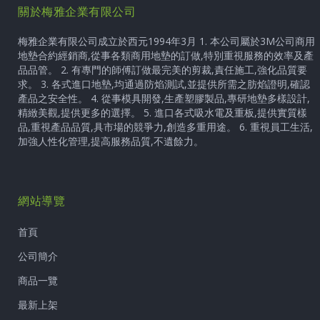
關於梅雅企業有限公司
梅雅企業有限公司成立於西元1994年3月 1. 本公司屬於3M公司商用
地墊合約經銷商,從事各類商用地墊的訂做,特別重視服務的效率及產
品品管。 2. 有專門的師傅訂做最完美的剪裁,責任施工,強化品質要
求。 3. 各式進口地墊,均通過防焰測試,並提供所需之肪焰證明,確認
產品之安全性。 4. 從事模具開發,生產塑膠製品,專研地墊多樣設計,
精緻美觀,提供更多的選擇。 5. 進口各式吸水電及重板,提供實質樣
品,重視產品品質,具市場的競爭力,創造多重用途。 6. 重視員工生活,
加強人性化管理,提高服務品質,不遺餘力。
網站導覽
首頁
公司簡介
商品一覽
最新上架