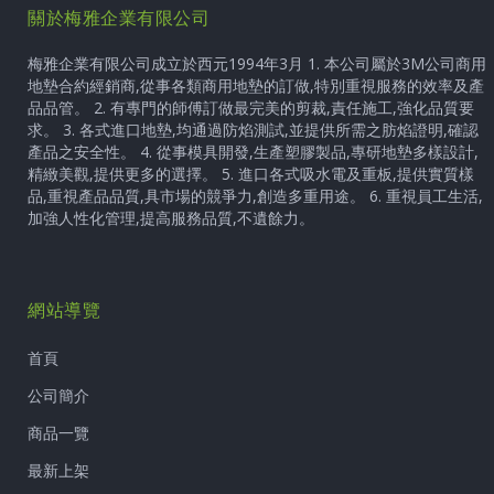
關於梅雅企業有限公司
梅雅企業有限公司成立於西元1994年3月 1. 本公司屬於3M公司商用
地墊合約經銷商,從事各類商用地墊的訂做,特別重視服務的效率及產
品品管。 2. 有專門的師傅訂做最完美的剪裁,責任施工,強化品質要
求。 3. 各式進口地墊,均通過防焰測試,並提供所需之肪焰證明,確認
產品之安全性。 4. 從事模具開發,生產塑膠製品,專研地墊多樣設計,
精緻美觀,提供更多的選擇。 5. 進口各式吸水電及重板,提供實質樣
品,重視產品品質,具市場的競爭力,創造多重用途。 6. 重視員工生活,
加強人性化管理,提高服務品質,不遺餘力。
網站導覽
首頁
公司簡介
商品一覽
最新上架