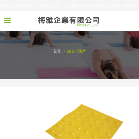
本公司屬於3M公司商用地墊合約經銷商，從事各類商用地墊的訂做，特別重視服務的效率及產
品。
主要商品: 組合式防滑、人工草皮、走道毯、刮泥地墊、吸水地墊、樓梯組件、門墊、橡膠地墊、
浴室防滑墊、廚房抗疲勞橡膠重板、各式3M吸水地墊
›
首頁
組合式防滑