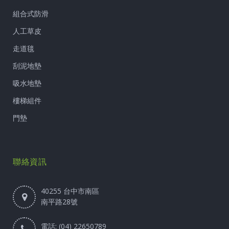
組合式防滑
人工草皮
走道毯
刮泥地墊
吸水地墊
樓梯組件
門墊
聯絡資訊
40255 台中市南區
南平路28號
電話: (04) 22650789