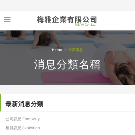
本公司屬於3M公司商用地墊合約經銷商，從事各類商用地墊的訂做，特別重視服務的效率及產
品。
主要商品: 組合式防滑、人工草皮、走道毯、刮泥地墊、吸水地墊、樓梯組件、門墊、橡膠地墊、
浴室防滑墊、廚房抗疲勞橡膠重板、各式3M吸水地墊
›
Home
最新消息
消息分類名稱
最新消息分類
公司訊息 Company
展覽訊息 Exhibition