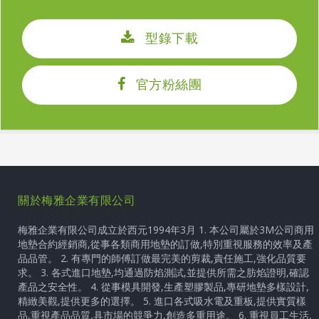
型錄下載
官方粉絲團
關於梅雅企業有限公司
梅雅企業有限公司成立於西元1994年3月 1. 本公司屬於3M公司商用
地墊合約經銷商,從事各類商用地墊的訂做,特別重視服務的效率及產
品品管。 2. 有專門的師傅訂做最完美的剪裁,責任施工,強化品質要
求。 3. 各式進口地墊,均通過防焰測試,並提供所需之肪焰證明,確認
產品之安全性。 4. 從事模具開發,生產塑膠製品,專研地墊多樣設計,
精緻美觀,提供更多的選擇。 5. 進口各式吸水電及重板,提供實質樣
品,重視產品品質,具市場的競爭力,創造多重用途。 6. 重視員工生活,